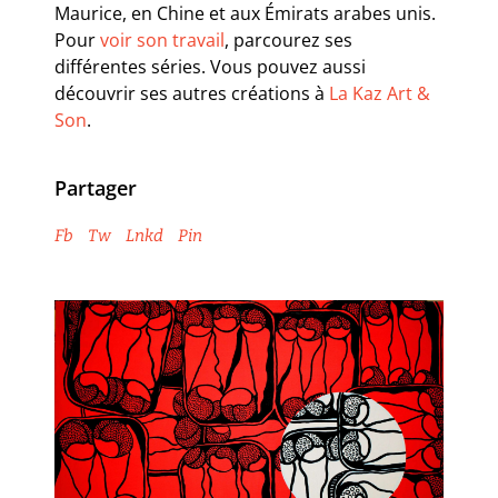
Maurice, en Chine et aux Émirats arabes unis.
Pour
voir son travail
, parcourez ses
différentes séries. Vous pouvez aussi
découvrir ses autres créations à
La Kaz Art &
Son
.
Partager
Fb
Tw
Lnkd
Pin