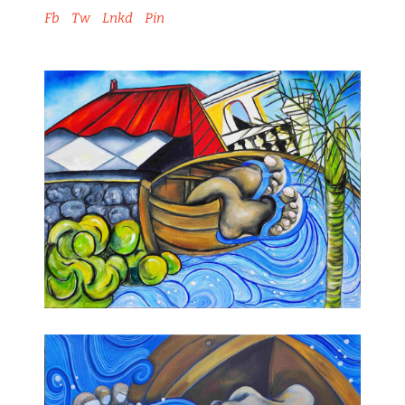
Fb
Tw
Lnkd
Pin