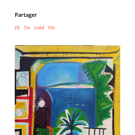
Partager
Fb
Tw
Lnkd
Pin